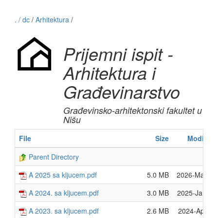
. / dc
/
Arhitektura
/
Prijemni ispit -
Arhitektura i
Građevinarstvo
Građevinsko-arhitektonski fakultet u
Nišu
File
Size
Modified
Parent Directory
A 2025 sa kljucem.pdf
5.0 MB
2026-Mar-18
A 2024. sa kljucem.pdf
3.0 MB
2025-Jan-28
A 2023. sa kljucem.pdf
2.6 MB
2024-Apr-08